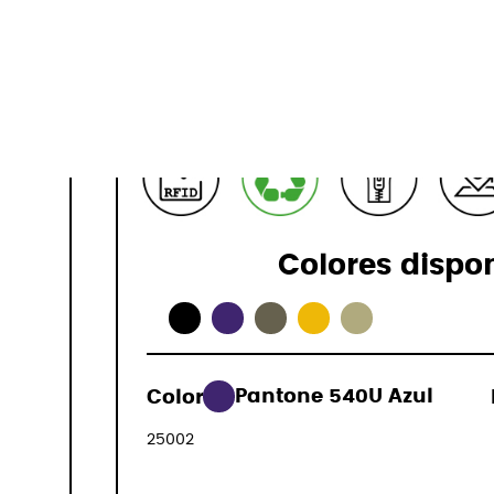
14" + Ipad
Especificaci
Colores dispo
89,00 €
Color:
Pantone 540U Azul
(IVA incluido
25002