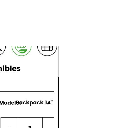
ones
nibles
Modelo:
Backpack 14"
)