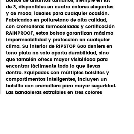
bolsos de distintos tamaños, siempre en kit
de 3, disponibles en cuatro colores elegantes
y de moda, ideales para cualquier ocasión.
Fabricados en poliuretano de alta calidad,
con cremalleras termoselladas y certificación
RAINPROOF, estos bolsos garantizan máxima
impermeabilidad y protección en cualquier
clima. Su interior de RIPSTOP 600 deniers en
tono plata no solo aporta durabilidad, sino
que también ofrece mayor visibilidad para
encontrar fácilmente todo lo que llevas
dentro. Equipados con múltiples bolsillos y
compartimentos inteligentes, incluyen un
bolsillo con cremallera para mayor seguridad.
Las bandoleras extraíbles en tres colores
permiten combinaciones personalizadas,
adaptándose a cualquier estilo. Llévalos
juntos o por separado y disfruta de la máxima
funcionalidad en tu día a día. ¿ Estais en
busca del bolso combinable perfecto ?