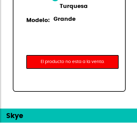
Turquesa
Grande
Modelo:
El producto no esta a la venta.
Skye
La pintoresca isla de Escocia llamada Skye,
da nombre a esta colorida y moderna