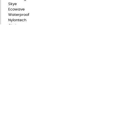
Skye
Ecowave
Waterproof
Nylontech
Citybag
Womanbags
INFORMACIÓN
Aviso legal
Política de privacidad
Política de cookies
Condiciones generales
Política de redes sociales
Configuración de las cookies
COMUNIDAD STIVIBAGS
Nuestra historia
Preguntas frecuentes