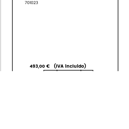
701023
493,00 €
(IVA incluido)
1
<
>
IR A LA
AÑADIR A LA
CESTA
CESTA