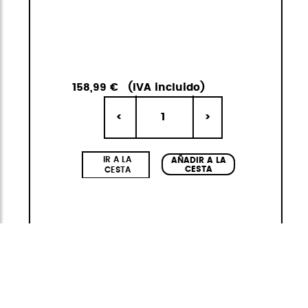
158,99 €
(IVA incluido)
1
<
>
IR A LA
AÑADIR A LA
CESTA
CESTA
KabanaPro