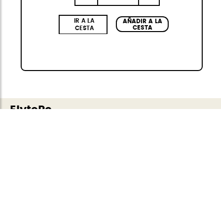
IR A LA
AÑADIR A LA
CESTA
CESTA
ElytePc
Diseño vanguardista y sofisticado:
Inspirada
en la alta marroquinería, con
acabados en
piel vegana premium
, estructura
antirrayaduras
y colores exclusivos.
Sistema
de frenado BREAK WHEELS:
Un exclusivo
sistema de frenos incorporado que ofrece
mayor estabilidad y control en cualquier
superficie.
Máxima seguridad:
Cerradura de
combinación TSA de 3 dígitos integrada
,