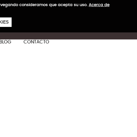
a navegando consideramos que acepta su uso.
Acerca de
657
€
KIES
ES
CA
EN
BLOG
CONTACTO
ás información
mbinación de estilo,