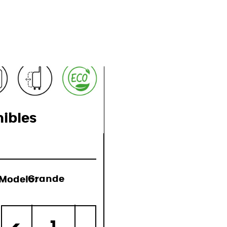
ones
nibles
Modelo:
Grande
o)
1