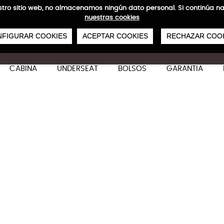
 nuestro sitio web, no almacenamos ningún dato personal. Si continú
nuestras cookies
0
€
ENVÍOS GRATIS A PARTIR DE 50 €
PAGO SEGURO
SERVICIO 48/72 H
FIGURAR COOKIES
ACEPTAR COOKIES
RECHAZAR COO
CABINA
UNDERSEAT
BOLSOS
GARANTIA
Ecowave Grande
Características técnicas
M
Dirigida a aquellos viajeros que buscan una co
funcionalidad y durabilidad.
76 x 52 x 30/32 cm
117-125 L