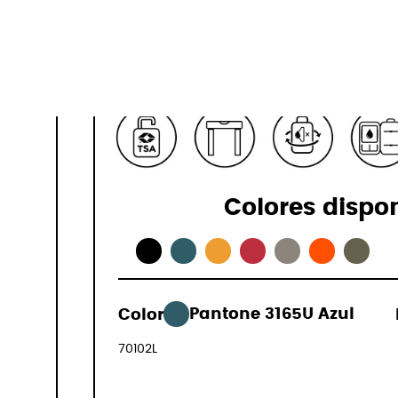
4,0 kg
Especificaci
Colores dispo
179,00 €
Color:
Pantone 3165U Azul
(IVA incluid
70102L