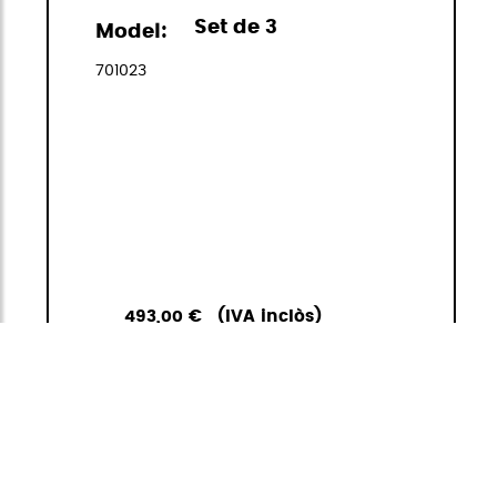
Set de 3
Model:
701023
493,00 €
(IVA inclòs)
1
<
>
ANAR A LA
AFEGIR A LA
CISTELLA
CISTELLA