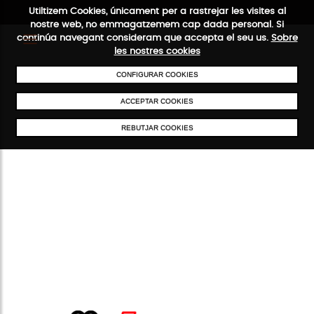
Utiltizem Cookies, únicament per a rastrejar les visites al
nostre web, no emmagatzemem cap dada personal. Si
continúa navegant consideram que accepta el seu us.
Sobre
les nostres cookies
CONFIGURAR COOKIES
ENVIAMENTS GRATUÏTS A PARTIR DE 50 €
PAGAMENT SEGUR
SERVE
ACCEPTAR COOKIES
REBUTJAR COOKIES