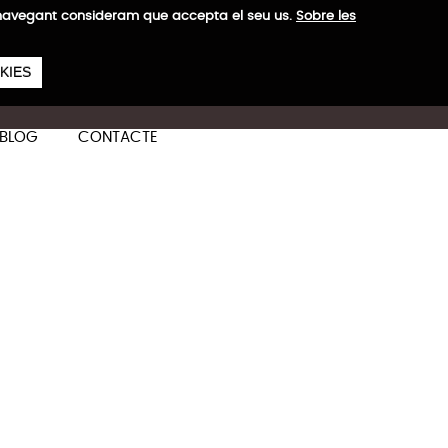
a navegant consideram que accepta el seu us.
Sobre les
657
€
 H
KIES
ES
CA
EN
BLOG
CONTACTE
Més informació
binació d'estil, funcionalitat