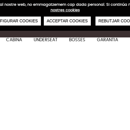
ites al nostre web, no emmagatzemem cap dada personal. Si continú
nostres cookies
0
€
NVIAMENTS GRATUÏTS A PARTIR DE 50 €
PAGAMENT SEGUR
SERVEI 48/72
FIGURAR COOKIES
ACCEPTAR COOKIES
REBUTJAR COO
CABINA
UNDERSEAT
BOSSES
GARANTIA
Carbonlight Petita
Característiques tècniques
Dirigida a aquells viatgers que busquen una com
i durabilitat.
55 x 40 x 20 cm
44 L