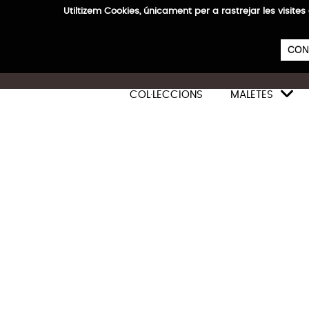
Utiltizem Cookies, únicament per a rastrejar les vis
E
CON

COL·LECCIONS
MALETES