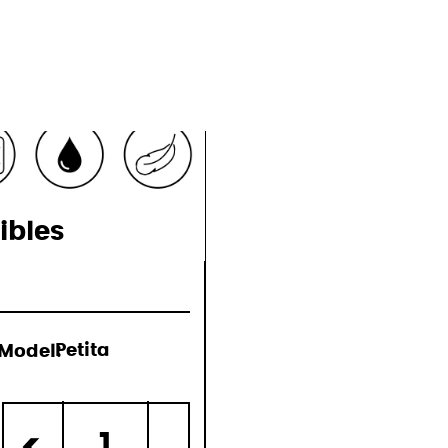
ions
ibles
Model:
Petita
)
1