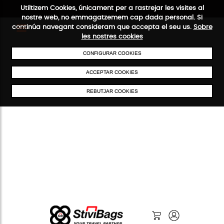
Utiltizem Cookies, únicament per a rastrejar les visites al
nostre web, no emmagatzemem cap dada personal. Si
continúa navegant consideram que accepta el seu us.
Sobre
les nostres cookies
ENVIAMENTS GRATUÏTS A PARTIR DE 50 €
PAGAMENT SEGUR
SER
CONFIGURAR COOKIES
ACCEPTAR COOKIES
REBUTJAR COOKIES